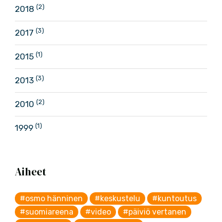
(2)
2018
(3)
2017
(1)
2015
(3)
2013
(2)
2010
(1)
1999
Aiheet
#osmo hänninen
#keskustelu
#kuntoutus
#suomiareena
#video
#päiviö vertanen