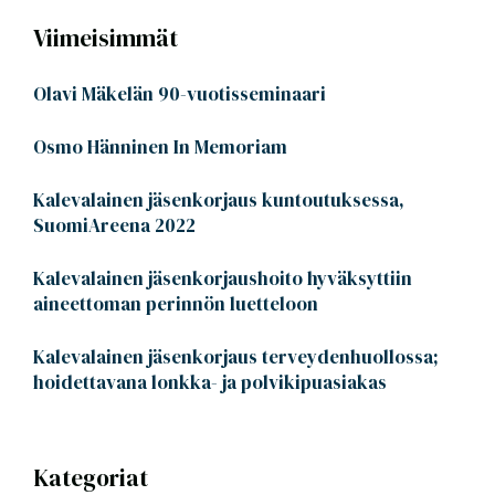
Viimeisimmät
Olavi Mäkelän 90-vuotisseminaari
Osmo Hänninen In Memoriam
Kalevalainen jäsenkorjaus kuntoutuksessa,
SuomiAreena 2022
Kalevalainen jäsenkorjaushoito hyväksyttiin
aineettoman perinnön luetteloon
Kalevalainen jäsenkorjaus terveydenhuollossa;
hoidettavana lonkka- ja polvikipuasiakas
Kategoriat