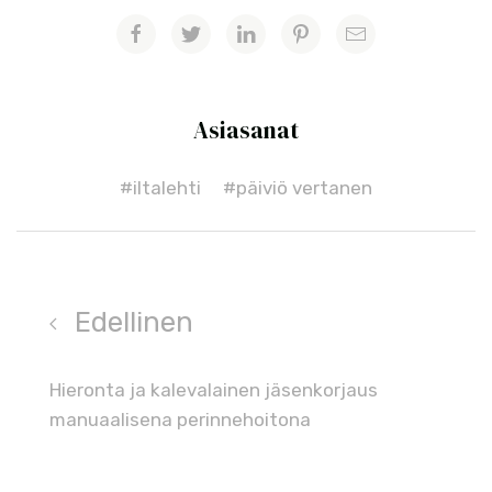
Asiasanat
#iltalehti
#päiviö vertanen
Edellinen
Hieronta ja kalevalainen jäsenkorjaus
manuaalisena perinnehoitona