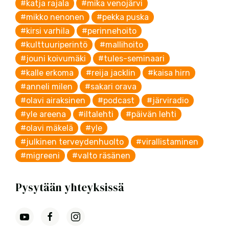
#katja rajala
#mika venojärvi
#mikko nenonen
#pekka puska
#kirsi varhila
#perinnehoito
#kulttuuriperintö
#mallihoito
#jouni koivumäki
#tules-seminaari
#kalle erkoma
#reija jacklin
#kaisa hirn
#anneli milen
#sakari orava
#olavi airaksinen
#podcast
#järviradio
#yle areena
#iltalehti
#päivän lehti
#olavi mäkelä
#yle
#julkinen terveydenhuolto
#virallistaminen
#migreeni
#valto räsänen
Pysytään yhteyksissä