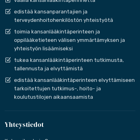
vaalia kansanlääkintäperinnettä
edistää kansanparantajien ja
terveydenhoitohenkilöstön yhteistyötä
toimia kansanlääkintäperinteen ja
oppilääketieteen välisen ymmärtämyksen ja
yhteistyön lisäämiseksi
tukea kansanlääkintäperinteen tutkimusta,
tallennusta ja elvyttämistä
edistää kansanlääkintäperinteen elvyttämiseen
tarkoitettujen tutkimus-, hoito- ja
koulutustilojen aikaansaamista
Yhteystiedot