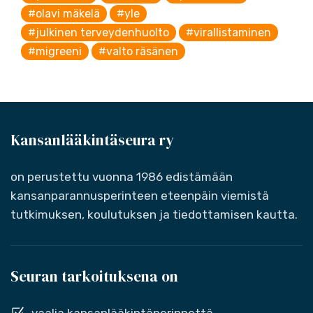
#olavi mäkelä
#yle
#julkinen terveydenhuolto
#virallistaminen
#migreeni
#valto räsänen
Kansanlääkintäseura ry
on perustettu vuonna 1986 edistämään
kansanparannusperinteen eteenpäin viemistä
tutkimuksen, koulutuksen ja tiedottamisen kautta.
Seuran tarkoituksena on