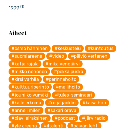
(1)
1999
Aiheet
#osmo hänninen
#keskustelu
#kuntoutus
#suomiareena
#video
#päiviö vertanen
#katja rajala
#mika venojärvi
#mikko nenonen
#pekka puska
#kirsi varhila
#perinnehoito
#kulttuuriperintö
#mallihoito
#jouni koivumäki
#tules-seminaari
#kalle erkoma
#reija jacklin
#kaisa hirn
#anneli milen
#sakari orava
#olavi airaksinen
#podcast
#järviradio
#yle areena
#iltalehti
#päivän lehti