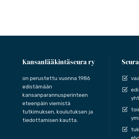
Kansanlääkintäseura ry
Seura
on perustettu vuonna 1986
vaa
edistämään
edi
kansanparannusperinteen
yht
eteenpäin viemistä
toi
tutkimuksen, koulutuksen ja
ymm
tiedottamisen kautta.
tuk
elv