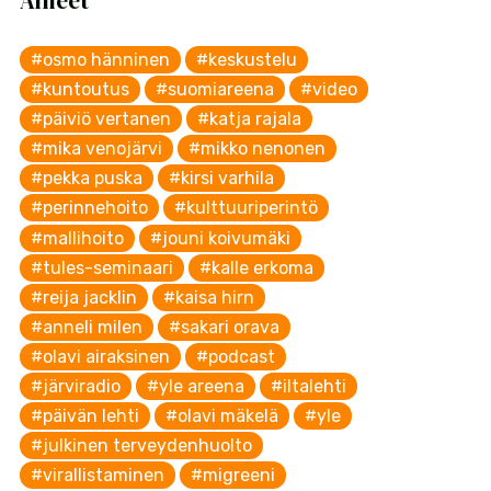
Aiheet
#osmo hänninen
#keskustelu
#kuntoutus
#suomiareena
#video
#päiviö vertanen
#katja rajala
#mika venojärvi
#mikko nenonen
#pekka puska
#kirsi varhila
#perinnehoito
#kulttuuriperintö
#mallihoito
#jouni koivumäki
#tules-seminaari
#kalle erkoma
#reija jacklin
#kaisa hirn
#anneli milen
#sakari orava
#olavi airaksinen
#podcast
#järviradio
#yle areena
#iltalehti
#päivän lehti
#olavi mäkelä
#yle
#julkinen terveydenhuolto
#virallistaminen
#migreeni