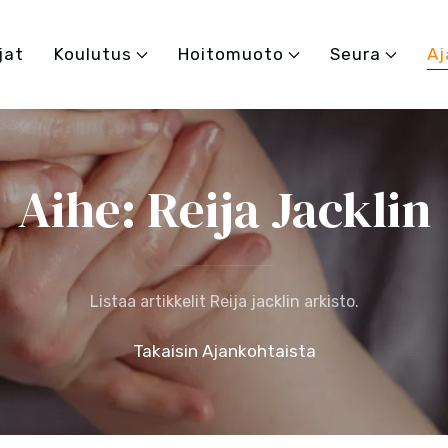
jat
Koulutus
Hoitomuoto
Seura
Aj
Aihe: Reija Jacklin
Listaa artikkelit Reija jacklin arkisto.
Takaisin Ajankohtaista