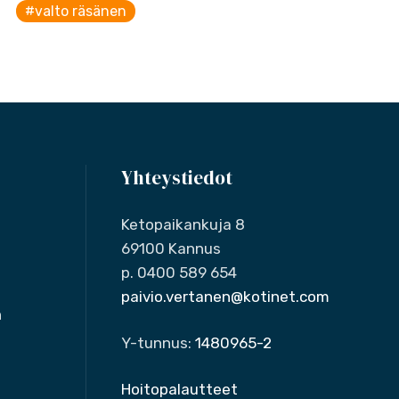
#valto räsänen
Yhteystiedot
Ketopaikankuja 8
69100 Kannus
p. 0400 589 654
paivio.vertanen@kotinet.com
n
Y-tunnus:
1480965-2
Hoitopalautteet