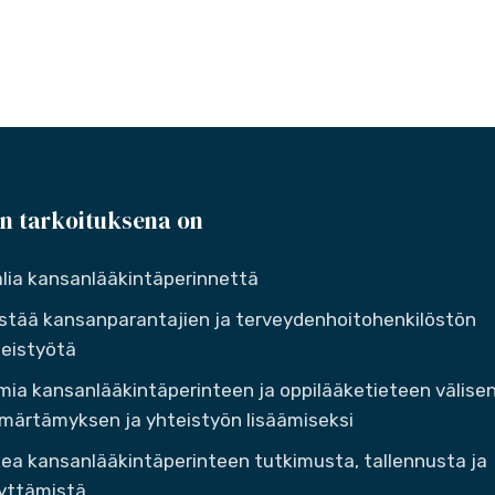
n tarkoituksena on
lia kansanlääkintäperinnettä
stää kansanparantajien ja terveydenhoitohenkilöstön
eistyötä
mia kansanlääkintäperinteen ja oppilääketieteen välise
ärtämyksen ja yhteistyön lisäämiseksi
ea kansanlääkintäperinteen tutkimusta, tallennusta ja
yttämistä