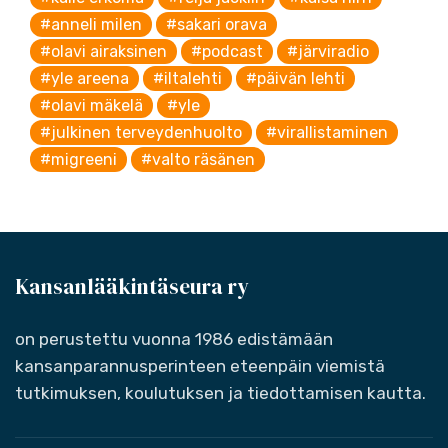
#anneli milen
#sakari orava
#olavi airaksinen
#podcast
#järviradio
#yle areena
#iltalehti
#päivän lehti
#olavi mäkelä
#yle
#julkinen terveydenhuolto
#virallistaminen
#migreeni
#valto räsänen
Kansanlääkintäseura ry
on perustettu vuonna 1986 edistämään
kansanparannusperinteen eteenpäin viemistä
tutkimuksen, koulutuksen ja tiedottamisen kautta.