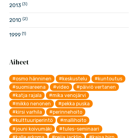
(3)
2013
(2)
2010
(1)
1999
Aiheet
#osmo hänninen
#keskustelu
#kuntoutus
#suomiareena
#video
#päiviö vertanen
#katja rajala
#mika venojärvi
#mikko nenonen
#pekka puska
#kirsi varhila
#perinnehoito
#kulttuuriperintö
#mallihoito
#jouni koivumäki
#tules-seminaari
#kalle erkoma
#reija jacklin
#kaisa hirn