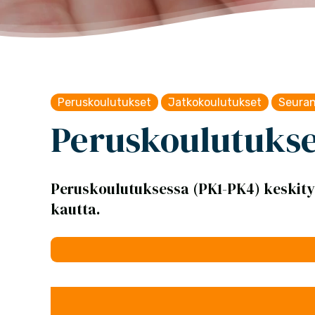
Peruskoulutukset
Jatkokoulutukset
Seuran
Peruskoulutukse
Peruskoulutuksessa (PK1-PK4) keskityt
kautta.