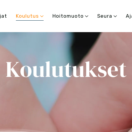
jat
Koulutus
Hoitomuoto
Seura
Aj
Koulutukset