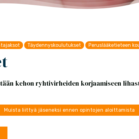
tajaksot
Täydennyskoulutukset
Peruslääketieteen ko
t
ään kehon ryhtivirheiden korjaamiseen lihast
Muista liittyä jäseneksi ennen opintojen aloittamista