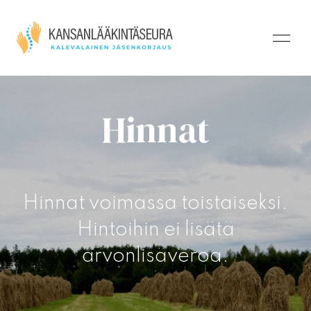
Hinnat
Hinnat voimassa toistaiseksi.
Hintoihin ei lisätä
arvonlisäveroa.