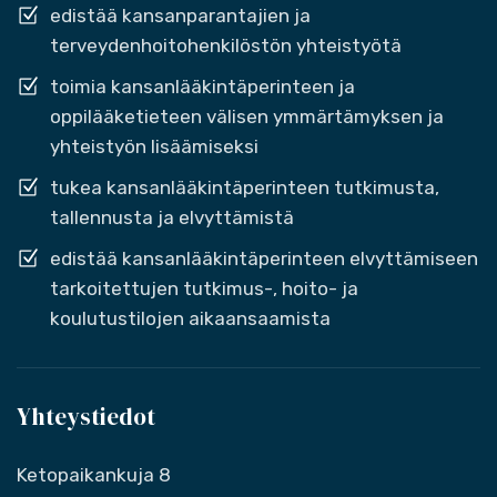
edistää kansanparantajien ja
terveydenhoitohenkilöstön yhteistyötä
toimia kansanlääkintäperinteen ja
oppilääketieteen välisen ymmärtämyksen ja
yhteistyön lisäämiseksi
tukea kansanlääkintäperinteen tutkimusta,
tallennusta ja elvyttämistä
edistää kansanlääkintäperinteen elvyttämiseen
tarkoitettujen tutkimus-, hoito- ja
koulutustilojen aikaansaamista
Yhteystiedot
Ketopaikankuja 8