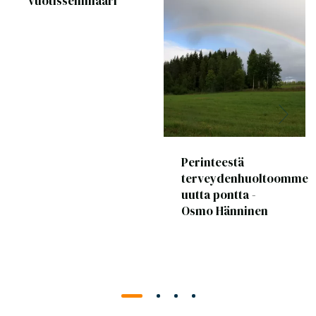
vuotisseminaari
Perinteestä
terveydenhuoltoomme
uutta pontta -
Osmo Hänninen