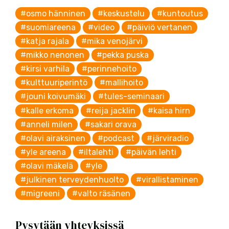
#osmo hänninen
#keskustelu
#kuntoutus
#suomiareena
#video
#päiviö vertanen
#katja rajala
#mika venojärvi
#mikko nenonen
#pekka puska
#kirsi varhila
#perinnehoito
#kulttuuriperintö
#mallihoito
#jouni koivumäki
#tules-seminaari
#kalle erkoma
#reija jacklin
#kaisa hirn
#anneli milen
#sakari orava
#olavi airaksinen
#podcast
#järviradio
#yle areena
#iltalehti
#päivän lehti
#olavi mäkelä
#yle
#julkinen terveydenhuolto
#virallistaminen
#migreeni
#valto räsänen
Pysytään yhteyksissä