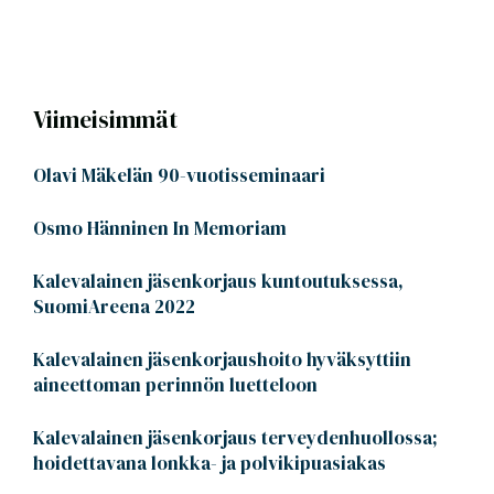
Viimeisimmät
Olavi Mäkelän 90-vuotisseminaari
Osmo Hänninen In Memoriam
Kalevalainen jäsenkorjaus kuntoutuksessa,
SuomiAreena 2022
Kalevalainen jäsenkorjaushoito hyväksyttiin
aineettoman perinnön luetteloon
Kalevalainen jäsenkorjaus terveydenhuollossa;
hoidettavana lonkka- ja polvikipuasiakas