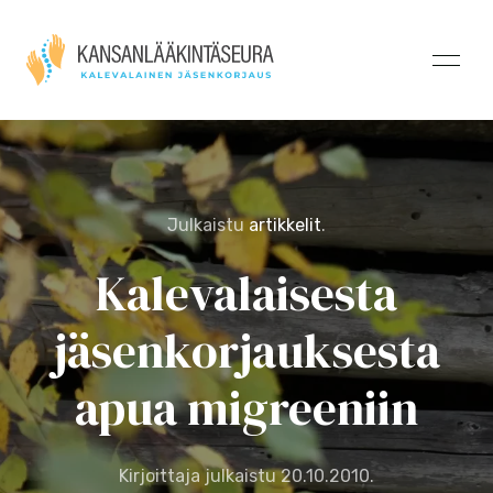
Julkaistu
artikkelit
.
Kalevalaisesta
jäsenkorjauksesta
apua migreeniin
Kirjoittaja julkaistu
20.10.2010
.