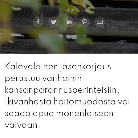
Jaa
Kalevalainen jäsenkorjaus
perustuu vanhoihin
kansanparannusperinteisiin.
Ikivanhasta hoitomuodosta voi
saada apua monenlaiseen
vaivaan.