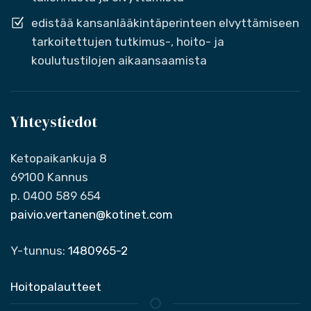
edistää kansanlääkintäperinteen elvyttämiseen
tarkoitettujen tutkimus-, hoito- ja
koulutustilojen aikaansaamista
Yhteystiedot
Ketopaikankuja 8
69100 Kannus
p. 0400 589 654
paivio.vertanen@kotinet.com
Y-tunnus:
1480965-2
Hoitopalautteet