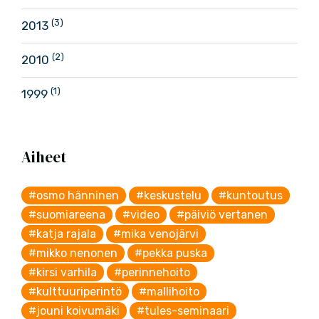
(3)
2013
(2)
2010
(1)
1999
Aiheet
#osmo hänninen
#keskustelu
#kuntoutus
#suomiareena
#video
#päiviö vertanen
#katja rajala
#mika venojärvi
#mikko nenonen
#pekka puska
#kirsi varhila
#perinnehoito
#kulttuuriperintö
#mallihoito
#jouni koivumäki
#tules-seminaari