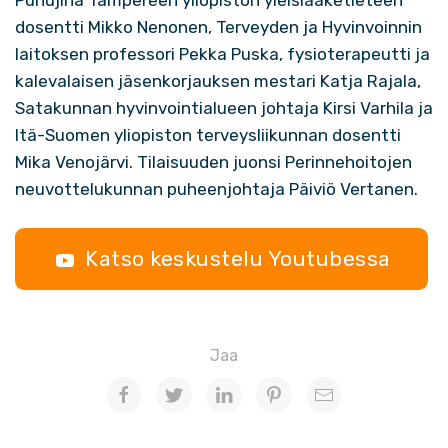
Puhujina Tampereen yliopiston yleislääketieteen
dosentti Mikko Nenonen, Terveyden ja Hyvinvoinnin
laitoksen professori Pekka Puska, fysioterapeutti ja
kalevalaisen jäsenkorjauksen mestari Katja Rajala,
Satakunnan hyvinvointialueen johtaja Kirsi Varhila ja
Itä-Suomen yliopiston terveysliikunnan dosentti
Mika Venojärvi. Tilaisuuden juonsi Perinnehoitojen
neuvottelukunnan puheenjohtaja Päiviö Vertanen.
Katso keskustelu Youtubessa
Jaa