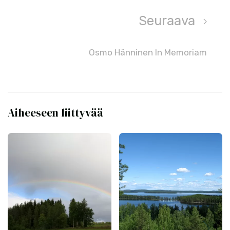
Seuraava
Osmo Hänninen In Memoriam
Aiheeseen liittyvää