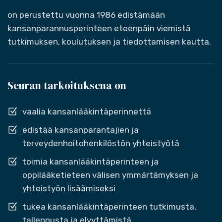
on perustettu vuonna 1986 edistämään
kansanparannusperinteen eteenpäin viemistä
tutkimuksen, koulutuksen ja tiedottamisen kautta.
Seuran tarkoituksena on
vaalia kansanlääkintäperinnettä
edistää kansanparantajien ja
terveydenhoitohenkilöstön yhteistyötä
toimia kansanlääkintäperinteen ja
oppilääketieteen välisen ymmärtämyksen ja
yhteistyön lisäämiseksi
tukea kansanlääkintäperinteen tutkimusta,
tallennusta ja elvyttämistä