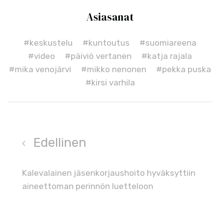
Asiasanat
#keskustelu
#kuntoutus
#suomiareena
#video
#päiviö vertanen
#katja rajala
#mika venojärvi
#mikko nenonen
#pekka puska
#kirsi varhila
Edellinen
Kalevalainen jäsenkorjaushoito hyväksyttiin
aineettoman perinnön luetteloon