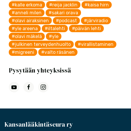
#kalle erkoma
#reija jacklin
#kaisa hirn
#anneli milen
#sakari orava
#olavi airaksinen
#podcast
#järviradio
#yle areena
#iltalehti
#päivän lehti
#olavi mäkelä
#yle
#julkinen terveydenhuolto
#virallistaminen
#migreeni
#valto räsänen
Pysytään yhteyksissä
Kansanlääkintäseura ry