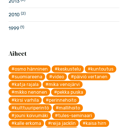
2013
(2)
2010
(1)
1999
Aiheet
#osmo hänninen
#keskustelu
#kuntoutus
#suomiareena
#video
#päiviö vertanen
#katja rajala
#mika venojärvi
#mikko nenonen
#pekka puska
#kirsi varhila
#perinnehoito
#kulttuuriperintö
#mallihoito
#jouni koivumäki
#tules-seminaari
#kalle erkoma
#reija jacklin
#kaisa hirn