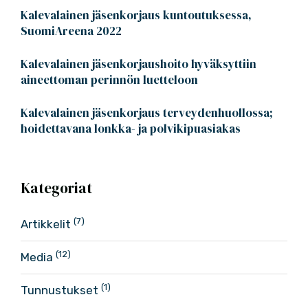
Kalevalainen jäsenkorjaus kuntoutuksessa,
SuomiAreena 2022
Kalevalainen jäsenkorjaushoito hyväksyttiin
aineettoman perinnön luetteloon
Kalevalainen jäsenkorjaus terveydenhuollossa;
hoidettavana lonkka- ja polvikipuasiakas
Kategoriat
(7)
Artikkelit
(12)
Media
(1)
Tunnustukset