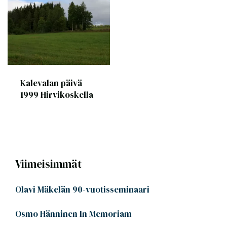
Kalevalan päivä
1999 Hirvikoskella
Viimeisimmät
Olavi Mäkelän 90-vuotisseminaari
Osmo Hänninen In Memoriam