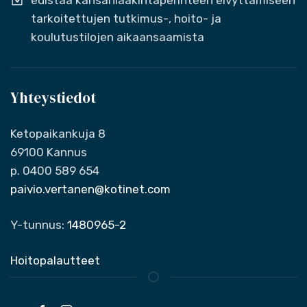
edistää kansanlääkintäperinteen elvyttämiseen
tarkoitettujen tutkimus-, hoito- ja
koulutustilojen aikaansaamista
Yhteystiedot
Ketopaikankuja 8
69100 Kannus
p. 0400 589 654
paivio.vertanen@kotinet.com
Y-tunnus:
1480965-2
Hoitopalautteet