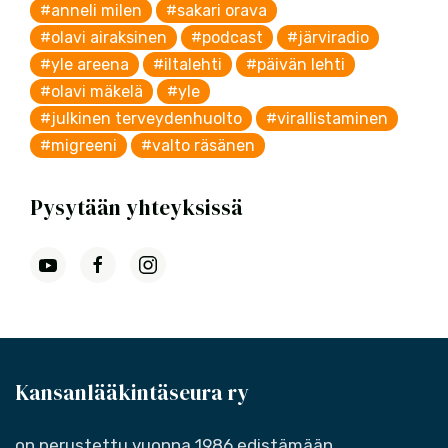
#anneli milen
#sakari orava
#olavi airaksinen
#podcast
#järviradio
#yle areena
#iltalehti
#päivän lehti
#olavi mäkelä
#yle
#julkinen terveydenhuolto
#virallistaminen
#migreeni
#valto räsänen
Pysytään yhteyksissä
Kansanlääkintäseura ry
on perustettu vuonna 1986 edistämään