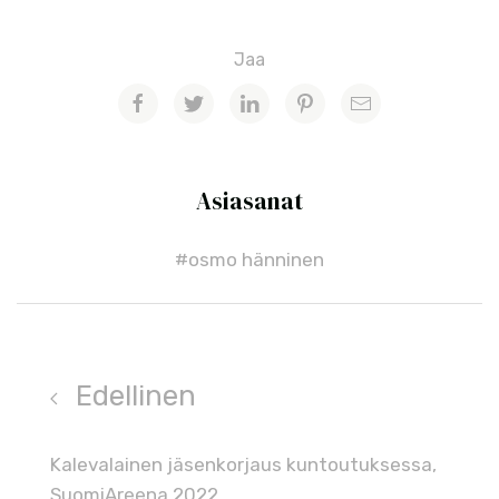
Jaa
Asiasanat
#osmo hänninen
Edellinen
Kalevalainen jäsenkorjaus kuntoutuksessa,
SuomiAreena 2022