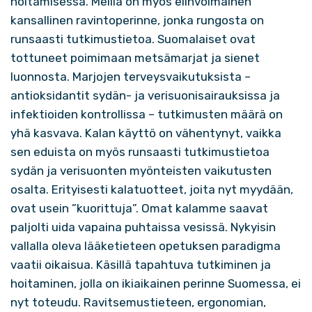
hoitamisessa. Meillä on myös elinvoimainen
kansallinen ravintoperinne, jonka rungosta on
runsaasti tutkimustietoa. Suomalaiset ovat
tottuneet poimimaan metsämarjat ja sienet
luonnosta. Marjojen terveysvaikutuksista –
antioksidantit sydän- ja verisuonisairauksissa ja
infektioiden kontrollissa – tutkimusten määrä on
yhä kasvava. Kalan käyttö on vähentynyt, vaikka
sen eduista on myös runsaasti tutkimustietoa
sydän ja verisuonten myönteisten vaikutusten
osalta. Erityisesti kalatuotteet, joita nyt myydään,
ovat usein ”kuorittuja”. Omat kalamme saavat
paljolti uida vapaina puhtaissa vesissä. Nykyisin
vallalla oleva lääketieteen opetuksen paradigma
vaatii oikaisua. Käsillä tapahtuva tutkiminen ja
hoitaminen, jolla on ikiaikainen perinne Suomessa, ei
nyt toteudu. Ravitsemustieteen, ergonomian,