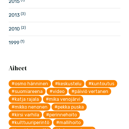
2015
(3)
2013
(2)
2010
(1)
1999
Aiheet
#osmo hänninen
#keskustelu
#kuntoutus
#suomiareena
#video
#päiviö vertanen
#katja rajala
#mika venojärvi
#mikko nenonen
#pekka puska
#kirsi varhila
#perinnehoito
#kulttuuriperintö
#mallihoito