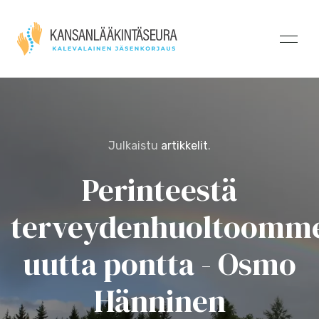
Julkaistu
artikkelit
.
Perinteestä
terveydenhuoltoomm
uutta pontta - Osmo
Hänninen