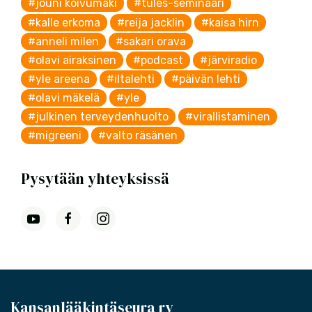
#jouni koivumäki
#tules-seminaari
#kalle erkoma
#reija jacklin
#kaisa hirn
#anneli milen
#sakari orava
#olavi airaksinen
#podcast
#järviradio
#yle areena
#iltalehti
#päivän lehti
#olavi mäkelä
#yle
#julkinen terveydenhuolto
#virallistaminen
#migreeni
#valto räsänen
Pysytään yhteyksissä
Kansanlääkintäseura ry