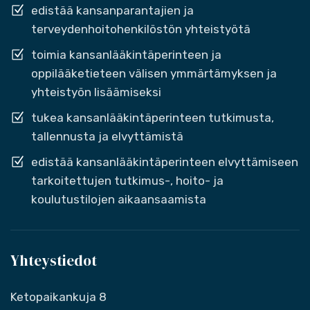
edistää kansanparantajien ja
terveydenhoitohenkilöstön yhteistyötä
toimia kansanlääkintäperinteen ja
oppilääketieteen välisen ymmärtämyksen ja
yhteistyön lisäämiseksi
tukea kansanlääkintäperinteen tutkimusta,
tallennusta ja elvyttämistä
edistää kansanlääkintäperinteen elvyttämiseen
tarkoitettujen tutkimus-, hoito- ja
koulutustilojen aikaansaamista
Yhteystiedot
Ketopaikankuja 8