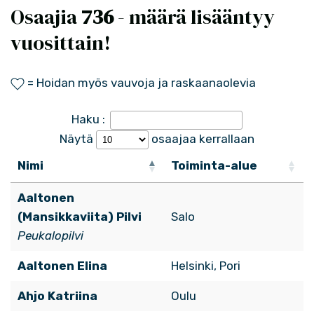
Osaajia
736
- määrä lisääntyy
vuosittain!
= Hoidan myös vauvoja ja raskaanaolevia
Haku :
Näytä
osaajaa kerrallaan
Nimi
Toiminta-alue
Aaltonen
(Mansikkaviita) Pilvi
Salo
Peukalopilvi
Aaltonen Elina
Helsinki, Pori
Ahjo Katriina
Oulu