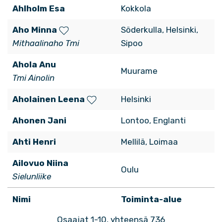
Ahlholm Esa
Kokkola
Aho Minna
Söderkulla, Helsinki,
Mithaalinaho Tmi
Sipoo
Ahola Anu
Muurame
Tmi Ainolin
Aholainen Leena
Helsinki
Ahonen Jani
Lontoo, Englanti
Ahti Henri
Mellilä, Loimaa
Ailovuo Niina
Oulu
Sielunliike
Nimi
Toiminta-alue
Osaajat 1-10, yhteensä 736