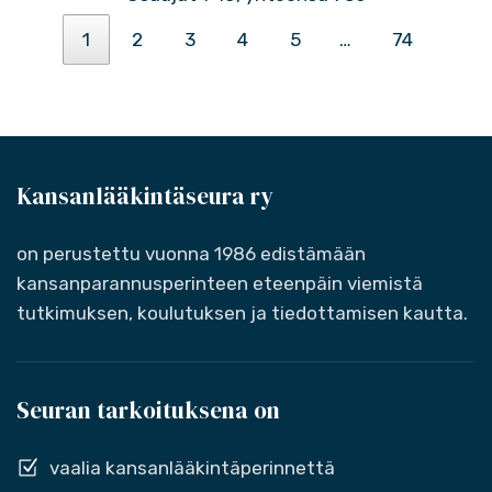
1
2
3
4
5
…
74
Kansanlääkintäseura ry
on perustettu vuonna 1986 edistämään
kansanparannusperinteen eteenpäin viemistä
tutkimuksen, koulutuksen ja tiedottamisen kautta.
Seuran tarkoituksena on
vaalia kansanlääkintäperinnettä