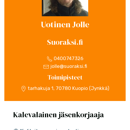
Uotinen Jolle
Suoraksi.fi
0400747326
jolle@suoraksi.fi
Toimipisteet
tarhakuja 1, 70780 Kuopio (Jynkkä)
Kalevalainen jäsenkorjaaja