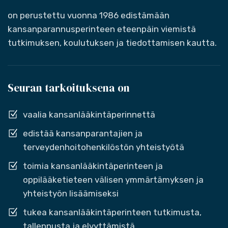
on perustettu vuonna 1986 edistämään
kansanparannusperinteen eteenpäin viemistä
tutkimuksen, koulutuksen ja tiedottamisen kautta.
Seuran tarkoituksena on
vaalia kansanlääkintäperinnettä
edistää kansanparantajien ja
terveydenhoitohenkilöstön yhteistyötä
toimia kansanlääkintäperinteen ja
oppilääketieteen välisen ymmärtämyksen ja
yhteistyön lisäämiseksi
tukea kansanlääkintäperinteen tutkimusta,
tallennusta ja elvyttämistä