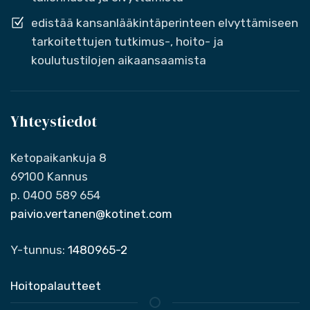
edistää kansanlääkintäperinteen elvyttämiseen
tarkoitettujen tutkimus-, hoito- ja
koulutustilojen aikaansaamista
Yhteystiedot
Ketopaikankuja 8
69100 Kannus
p. 0400 589 654
paivio.vertanen@kotinet.com
Y-tunnus:
1480965-2
Hoitopalautteet