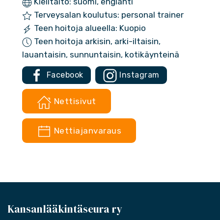
Kielitaito: suomi, englanti
Terveysalan koulutus: personal trainer
Teen hoitoja alueella: Kuopio
Teen hoitoja arkisin, arki-iltaisin,
lauantaisin, sunnuntaisin, kotikäynteinä
Facebook
Instagram
Nettisivut
Nettiajanvaraus
Kansanlääkintäseura ry