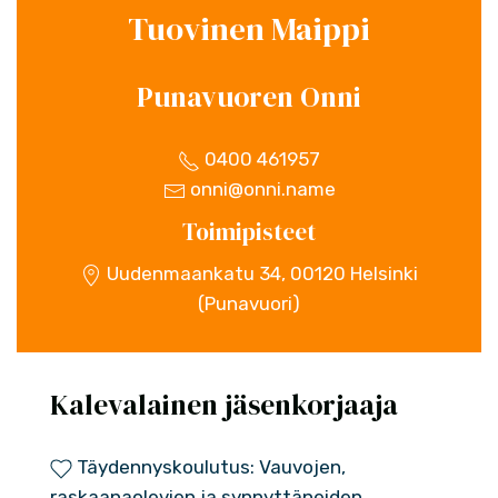
Tuovinen Maippi
Punavuoren Onni
0400 461957
onni@onni.name
Toimipisteet
Uudenmaankatu 34, 00120 Helsinki
(Punavuori)
Kalevalainen jäsenkorjaaja
Täydennyskoulutus: Vauvojen,
raskaanaolevien ja synnyttäneiden