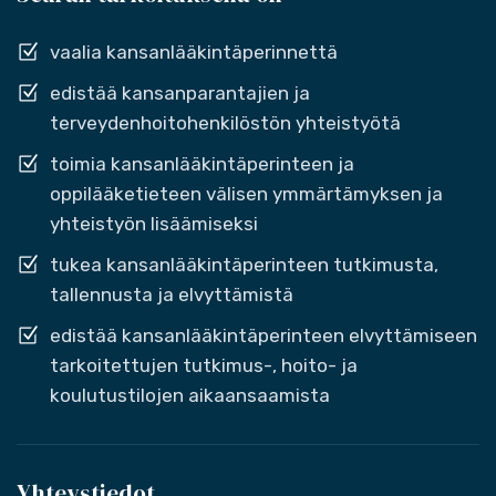
vaalia kansanlääkintäperinnettä
edistää kansanparantajien ja
terveydenhoitohenkilöstön yhteistyötä
toimia kansanlääkintäperinteen ja
oppilääketieteen välisen ymmärtämyksen ja
yhteistyön lisäämiseksi
tukea kansanlääkintäperinteen tutkimusta,
tallennusta ja elvyttämistä
edistää kansanlääkintäperinteen elvyttämiseen
tarkoitettujen tutkimus-, hoito- ja
koulutustilojen aikaansaamista
Yhteystiedot