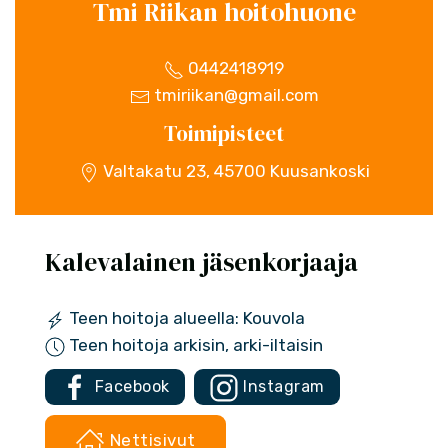
Tmi Riikan hoitohuone
0442418919
tmiriikan@gmail.com
Toimipisteet
Valtakatu 23, 45700 Kuusankoski
Kalevalainen jäsenkorjaaja
Teen hoitoja alueella: Kouvola
Teen hoitoja arkisin, arki-iltaisin
Facebook
Instagram
Nettisivut