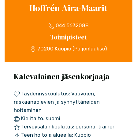
Hoffrén Aira-Maarit
044 5632088
Toimipisteet
70200 Kuopio (Puijonlaakso)
Kalevalainen jäsenkorjaaja
Täydennyskoulutus: Vauvojen,
raskaanaolevien ja synnyttäneiden
hoitaminen
Kielitaito: suomi
Terveysalan koulutus: personal trainer
Teen hoitoja alueella: Kuopio