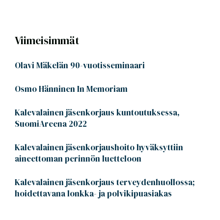
Viimeisimmät
Olavi Mäkelän 90-vuotisseminaari
Osmo Hänninen In Memoriam
Kalevalainen jäsenkorjaus kuntoutuksessa,
SuomiAreena 2022
Kalevalainen jäsenkorjaushoito hyväksyttiin
aineettoman perinnön luetteloon
Kalevalainen jäsenkorjaus terveydenhuollossa;
hoidettavana lonkka- ja polvikipuasiakas