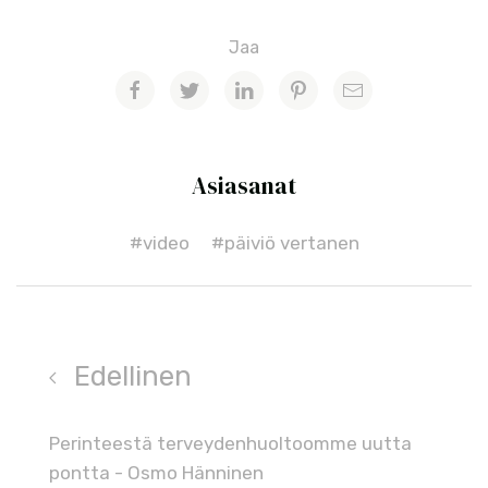
Jaa
Asiasanat
#video
#päiviö vertanen
Edellinen
Perinteestä terveydenhuoltoomme uutta
pontta - Osmo Hänninen