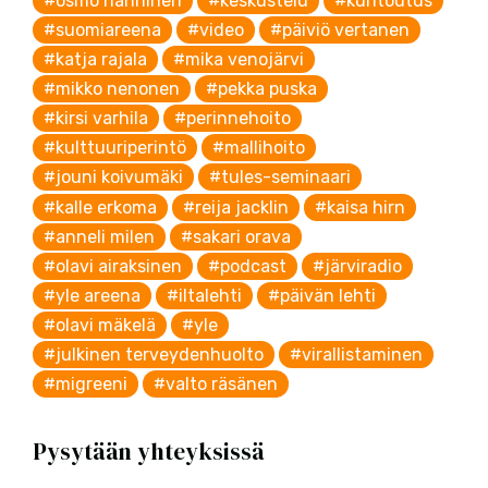
#osmo hänninen
#keskustelu
#kuntoutus
#suomiareena
#video
#päiviö vertanen
#katja rajala
#mika venojärvi
#mikko nenonen
#pekka puska
#kirsi varhila
#perinnehoito
#kulttuuriperintö
#mallihoito
#jouni koivumäki
#tules-seminaari
#kalle erkoma
#reija jacklin
#kaisa hirn
#anneli milen
#sakari orava
#olavi airaksinen
#podcast
#järviradio
#yle areena
#iltalehti
#päivän lehti
#olavi mäkelä
#yle
#julkinen terveydenhuolto
#virallistaminen
#migreeni
#valto räsänen
Pysytään yhteyksissä