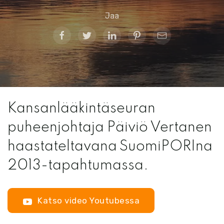
Jaa
Kansanlääkintäseuran
puheenjohtaja Päiviö Vertanen
haastateltavana SuomiPORIna
2013-tapahtumassa.
Katso video Youtubessa