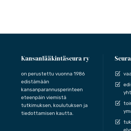
Kansanlääkintäseura ry
Seura
on perustettu vuonna 1986
vaa
edistämään
edi
kansanparannusperinteen
yht
eteenpäin viemistä
toi
tutkimuksen, koulutuksen ja
ymm
tiedottamisen kautta.
tuk
elv