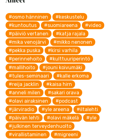
Aiheet
#osmo hänninen
#keskustelu
#kuntoutus
#suomiareena
#video
#päiviö vertanen
#katja rajala
#mika venojärvi
#mikko nenonen
#pekka puska
#kirsi varhila
#perinnehoito
#kulttuuriperintö
#mallihoito
#jouni koivumäki
#tules-seminaari
#kalle erkoma
#reija jacklin
#kaisa hirn
#anneli milen
#sakari orava
#olavi airaksinen
#podcast
#järviradio
#yle areena
#iltalehti
#päivän lehti
#olavi mäkelä
#yle
#julkinen terveydenhuolto
#virallistaminen
#migreeni