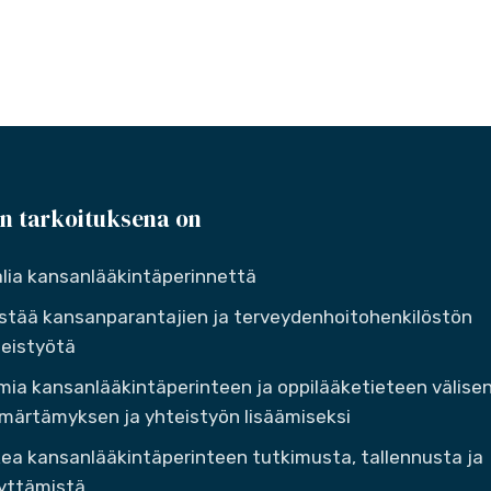
n tarkoituksena on
lia kansanlääkintäperinnettä
stää kansanparantajien ja terveydenhoitohenkilöstön
eistyötä
mia kansanlääkintäperinteen ja oppilääketieteen välise
ärtämyksen ja yhteistyön lisäämiseksi
ea kansanlääkintäperinteen tutkimusta, tallennusta ja
yttämistä