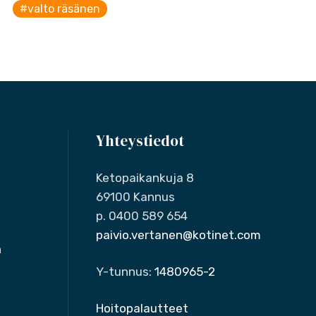
#valto räsänen
Yhteystiedot
Ketopaikankuja 8
69100 Kannus
p. 0400 589 654
paivio.vertanen@kotinet.com
n
Y-tunnus:
1480965-2
Hoitopalautteet