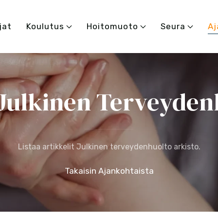
jat
Koulutus
Hoitomuoto
Seura
Aj
 Julkinen Terveyden
Listaa artikkelit Julkinen terveydenhuolto arkisto.
Takaisin Ajankohtaista