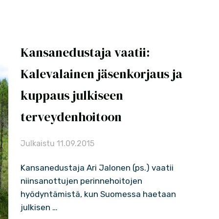
Kansanedustaja vaatii:
Kalevalainen jäsenkorjaus ja
kuppaus julkiseen
terveydenhoitoon
Julkaistu
11.09.2015
Kansanedustaja Ari Jalonen (ps.) vaatii
niinsanottujen perinnehoitojen
hyödyntämistä, kun Suomessa haetaan
julkisen …