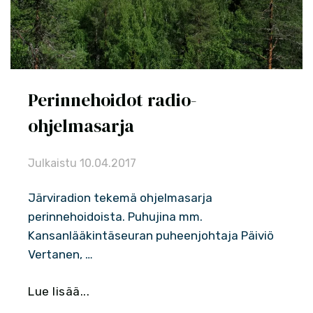
Perinnehoidot radio-
ohjelmasarja
Julkaistu
10.04.2017
Järviradion tekemä ohjelmasarja
perinnehoidoista. Puhujina mm.
Kansanlääkintäseuran puheenjohtaja Päiviö
Vertanen, …
Lue lisää...