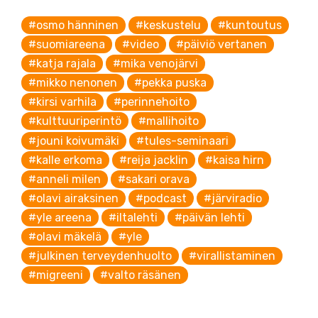
#osmo hänninen
#keskustelu
#kuntoutus
#suomiareena
#video
#päiviö vertanen
#katja rajala
#mika venojärvi
#mikko nenonen
#pekka puska
#kirsi varhila
#perinnehoito
#kulttuuriperintö
#mallihoito
#jouni koivumäki
#tules-seminaari
#kalle erkoma
#reija jacklin
#kaisa hirn
#anneli milen
#sakari orava
#olavi airaksinen
#podcast
#järviradio
#yle areena
#iltalehti
#päivän lehti
#olavi mäkelä
#yle
#julkinen terveydenhuolto
#virallistaminen
#migreeni
#valto räsänen