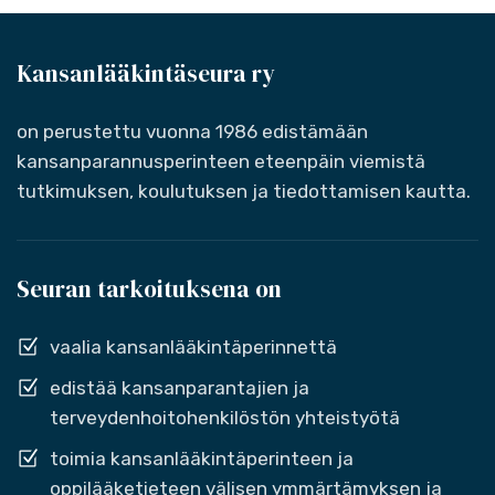
Kansanlääkintäseura ry
on perustettu vuonna 1986 edistämään
kansanparannusperinteen eteenpäin viemistä
tutkimuksen, koulutuksen ja tiedottamisen kautta.
Seuran tarkoituksena on
vaalia kansanlääkintäperinnettä
edistää kansanparantajien ja
terveydenhoitohenkilöstön yhteistyötä
toimia kansanlääkintäperinteen ja
oppilääketieteen välisen ymmärtämyksen ja