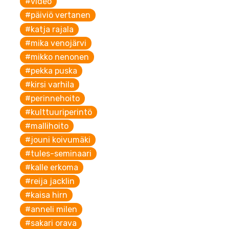
#video
#päiviö vertanen
#katja rajala
#mika venojärvi
#mikko nenonen
#pekka puska
#kirsi varhila
#perinnehoito
#kulttuuriperintö
#mallihoito
#jouni koivumäki
#tules-seminaari
#kalle erkoma
#reija jacklin
#kaisa hirn
#anneli milen
#sakari orava