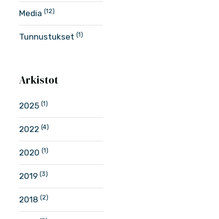
(12)
Media
(1)
Tunnustukset
Arkistot
(1)
2025
(4)
2022
(1)
2020
(3)
2019
Kansanedustaja
Perinteestä
vaatii: Kalevalainen
terveydenhuoltoomme
(2)
jäsenkorjaus ja
uutta pontta - Osmo
2018
kuppaus julkiseen
Hänninen