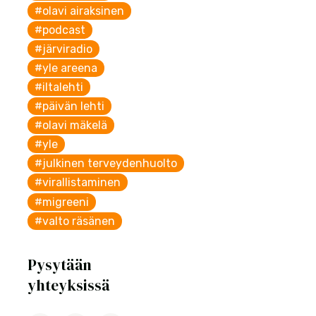
#olavi airaksinen
#podcast
#järviradio
#yle areena
#iltalehti
#päivän lehti
#olavi mäkelä
#yle
#julkinen terveydenhuolto
#virallistaminen
#migreeni
#valto räsänen
Pysytään
yhteyksissä