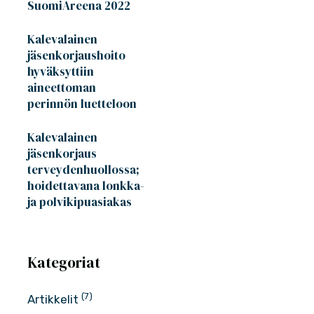
SuomiAreena 2022
Kalevalainen
jäsenkorjaushoito
hyväksyttiin
aineettoman
perinnön luetteloon
Kalevalainen
jäsenkorjaus
terveydenhuollossa;
hoidettavana lonkka-
ja polvikipuasiakas
Kategoriat
(7)
Artikkelit