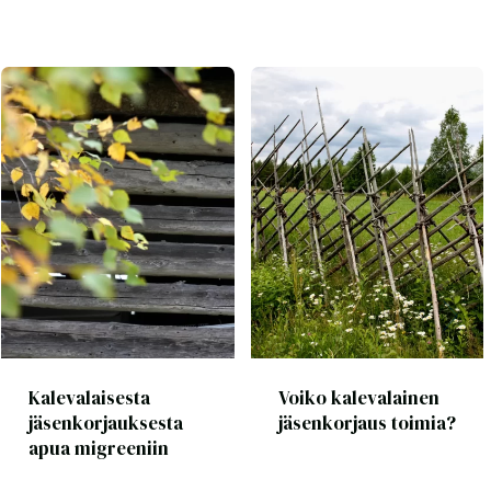
Kalevalaisesta
Voiko kalevalainen
jäsenkorjauksesta
jäsenkorjaus toimia?
apua migreeniin