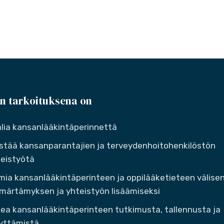
n tarkoituksena on
lia kansanlääkintäperinnettä
stää kansanparantajien ja terveydenhoitohenkilöstön
eistyötä
mia kansanlääkintäperinteen ja oppilääketieteen välise
ärtämyksen ja yhteistyön lisäämiseksi
ea kansanlääkintäperinteen tutkimusta, tallennusta ja
yttämistä