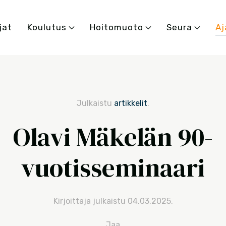
jat
Koulutus
Hoitomuoto
Seura
Aj
Julkaistu
artikkelit
.
Olavi Mäkelän 90-
vuotisseminaari
Kirjoittaja julkaistu
04.03.2025
.
Jaa