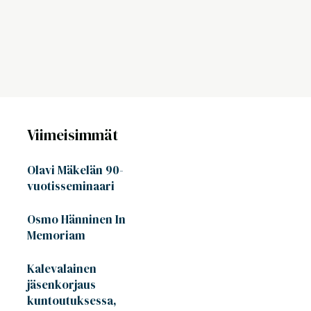
Viimeisimmät
Olavi Mäkelän 90-
vuotisseminaari
Osmo Hänninen In
Memoriam
Kalevalainen
jäsenkorjaus
kuntoutuksessa,