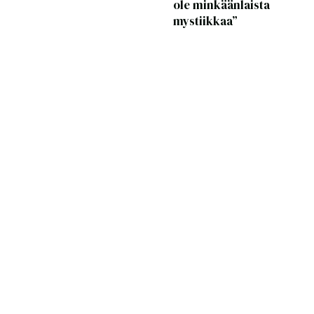
ole minkäänlaista
mystiikkaa”