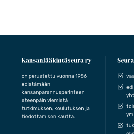
Kansanlääkintäseura ry
Seura
on perustettu vuonna 1986
vaa
edistämään
edi
kansanparannusperinteen
yht
eteenpäin viemistä
toi
tutkimuksen, koulutuksen ja
ymm
tiedottamisen kautta.
tuk
elv