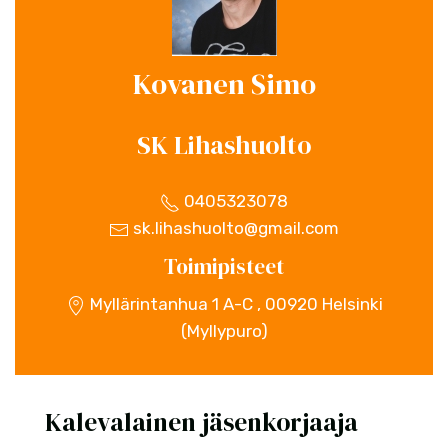
Kovanen Simo
SK Lihashuolto
0405323078
sk.lihashuolto@gmail.com
Toimipisteet
Myllärintanhua 1 A-C , 00920 Helsinki
(Myllypuro)
Kalevalainen jäsenkorjaaja