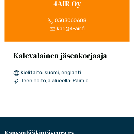
4AIR Oy
0503060608
kari@4-air.fi
Kalevalainen jäsenkorjaaja
Kielitaito: suomi, englanti
Teen hoitoja alueella: Paimio
Kansanlääkintäseura ry